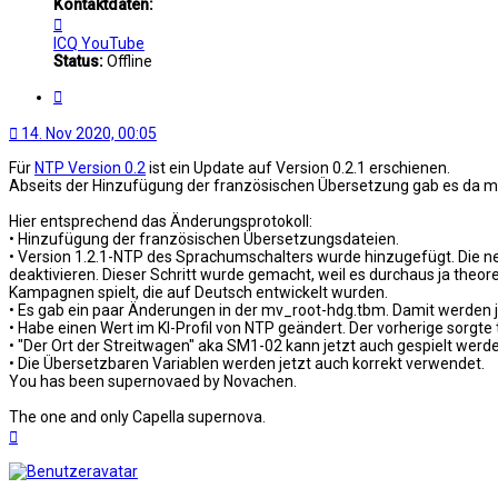
Kontaktdaten:
Kontaktdaten
von
ICQ
YouTube
Novachen
Status:
Offline
Zitat
14. Nov 2020, 00:05
Für
NTP Version 0.2
ist ein Update auf Version 0.2.1 erschienen.
Abseits der Hinzufügung der französischen Übersetzung gab es da mit
Hier entsprechend das Änderungsprotokoll:
• Hinzufügung der französischen Übersetzungsdateien.
• Version 1.2.1-NTP des Sprachumschalters wurde hinzugefügt. Die neu
deaktivieren. Dieser Schritt wurde gemacht, weil es durchaus ja theor
Kampagnen spielt, die auf Deutsch entwickelt wurden.
• Es gab ein paar Änderungen in der mv_root-hdg.tbm. Damit werden j
• Habe einen Wert im KI-Profil von NTP geändert. Der vorherige sorg
• "Der Ort der Streitwagen" aka SM1-02 kann jetzt auch gespielt werd
• Die Übersetzbaren Variablen werden jetzt auch korrekt verwendet.
You has been supernovaed by Novachen.
The one and only Capella supernova.
Nach
oben