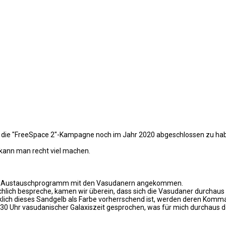
offe die "FreeSpace 2"-Kampagne noch im Jahr 2020 abgeschlossen zu ha
 kann man recht viel machen.
zt beim Austauschprogramm mit den Vasudanern angekommen.
lich bespreche, kamen wir überein, dass sich die Vasudaner durchaus 
klich dieses Sandgelb als Farbe vorherrschend ist, werden deren Kom
30 Uhr vasudanischer Galaxiszeit gesprochen, was für mich durchaus de