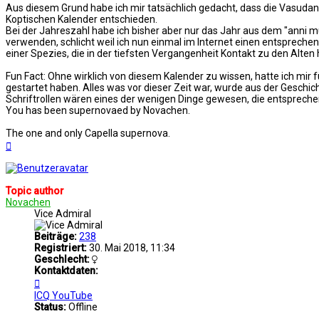
Aus diesem Grund habe ich mir tatsächlich gedacht, dass die Vasudan
Koptischen Kalender entschieden.
Bei der Jahreszahl habe ich bisher aber nur das Jahr aus dem "anni 
verwenden, schlicht weil ich nun einmal im Internet einen entsprec
einer Spezies, die in der tiefsten Vergangenheit Kontakt zu den Alten 
Fun Fact: Ohne wirklich von diesem Kalender zu wissen, hatte ich mir fü
gestartet haben. Alles was vor dieser Zeit war, wurde aus der Geschic
Schriftrollen wären eines der wenigen Dinge gewesen, die entspreche
You has been supernovaed by Novachen.
The one and only Capella supernova.
Nach
oben
Topic author
Novachen
Vice Admiral
Beiträge:
238
Registriert:
30. Mai 2018, 11:34
Geschlecht:
Kontaktdaten:
Kontaktdaten
von
ICQ
YouTube
Novachen
Status:
Offline