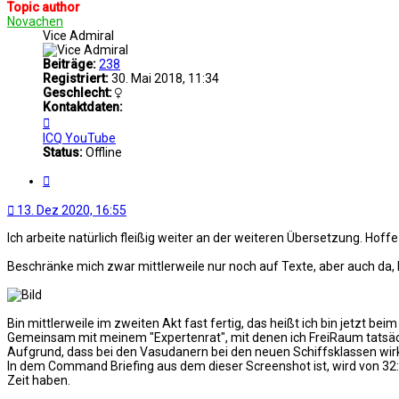
Topic author
Novachen
Vice Admiral
Beiträge:
238
Registriert:
30. Mai 2018, 11:34
Geschlecht:
Kontaktdaten:
Kontaktdaten
von
ICQ
YouTube
Novachen
Status:
Offline
Zitat
13. Dez 2020, 16:55
Ich arbeite natürlich fleißig weiter an der weiteren Übersetzung. H
Beschränke mich zwar mittlerweile nur noch auf Texte, aber auch da,
Bin mittlerweile im zweiten Akt fast fertig, das heißt ich bin jet
Gemeinsam mit meinem "Expertenrat", mit denen ich FreiRaum tatsäch
Aufgrund, dass bei den Vasudanern bei den neuen Schiffsklassen wir
In dem Command Briefing aus dem dieser Screenshot ist, wird von 32:
Zeit haben.