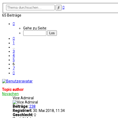
Erweiterte
Suche
Suche
65 Beiträge
Seite
6
Gehe zu Seite:
von
7
Vorherige
1
…
3
4
5
6
7
Nächste
Topic author
Novachen
Vice Admiral
Beiträge:
238
Registriert:
30. Mai 2018, 11:34
Geschlecht: