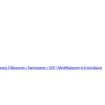
Space 2
Missionen / Kampagnen / SCP / Modifikationen
In Entwicklung