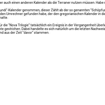
er auch einen anderen Kalender als die Terraner nutzen müssen. Habe m
mundi"-Kalender genommen, dieser Zählt ab der so genannten "Schöpfun
henden Umrechner gefunden habe, der den gregorianischen Kalender in d
hatte.
r die "Nova Trilogie" tatsächlich ein Ereignis in der Vergangenheit über
hte gestrichen. Dabei handelte es sich natürlich um die letzten Nachwe
nd aus der Zeit "davor" stammen.