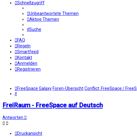
Schnellzugriff
Unbeantwortete Themen
Aktive Themen
Suche
FAQ
Regeln
Smartfeed
Kontakt
Anmelden
Registrieren
FreeSpace Galaxy
Foren-Übersicht
Conflict: FreeSpace / Free
Suche
FreiRaum - FreeSpace auf Deutsch
Antworten
Druckansicht