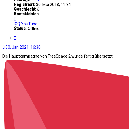
Beiträge:
238
Registriert:
30. Mai 2018, 11:34
Geschlecht:
Kontaktdaten:
Kontaktdaten
von
ICQ
YouTube
Novachen
Status:
Offline
Zitat
30. Jan 2021, 16:30
Die Hauptkampagne von FreeSpace 2 wurde fertig übersetzt