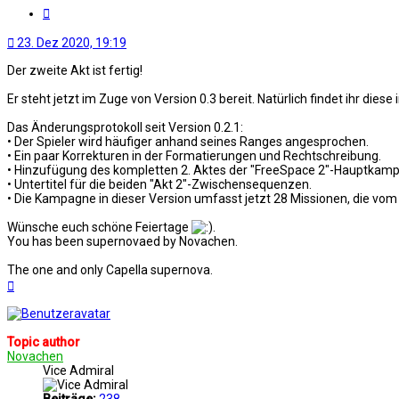
Zitat
23. Dez 2020, 19:19
Der zweite Akt ist fertig!
Er steht jetzt im Zuge von Version 0.3 bereit. Natürlich findet ihr diese 
Das Änderungsprotokoll seit Version 0.2.1:
• Der Spieler wird häufiger anhand seines Ranges angesprochen.
• Ein paar Korrekturen in der Formatierungen und Rechtschreibung.
• Hinzufügung des kompletten 2. Aktes der "FreeSpace 2"-Hauptkampag
• Untertitel für die beiden "Akt 2"-Zwischensequenzen.
• Die Kampagne in dieser Version umfasst jetzt 28 Missionen, die vom
Wünsche euch schöne Feiertage
.
You has been supernovaed by Novachen.
The one and only Capella supernova.
Nach
oben
Topic author
Novachen
Vice Admiral